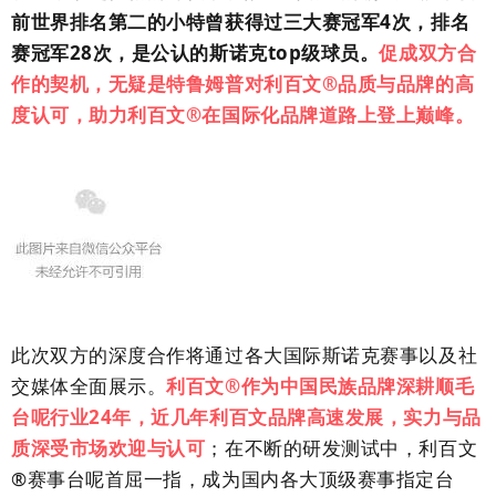
前世界排名第二的小特曾获得过三大赛冠军4次，排名
赛冠军28次，是公认的斯诺克top级球员。
促成双方合
作的契机，无疑是特鲁姆普对利百文®品质与品牌的高
度认可，助力利百文®在国际化品牌道路上登上巅峰。
此次双方的深度合作将通过各大国际斯诺克赛事以及社
交媒体全面展示。
利百文®作为中国民族品牌深耕顺毛
台呢行业24年，近几年利百文品牌高速发展，实力与品
质深受市场欢迎与认可
；在不断的研发测试中，利百文
®赛事台呢首屈一指，成为国内各大顶级赛事指定台