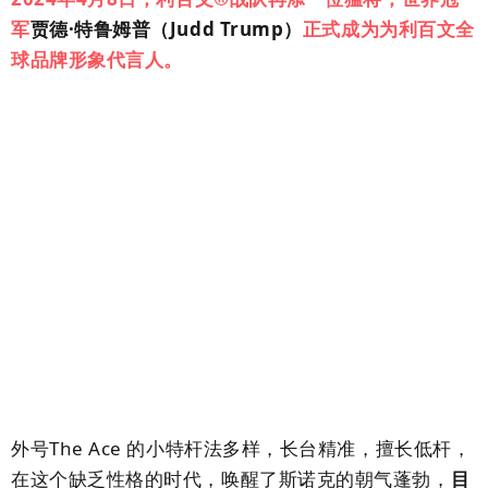
军
贾德·特鲁姆普（Judd Trump）
正式成为为利百文全
球品牌形象代言人。
外号The Ace 的小特杆法多样，长台精准，擅长低杆，
在这个缺乏性格的时代，唤醒了斯诺克的朝气蓬勃，
目