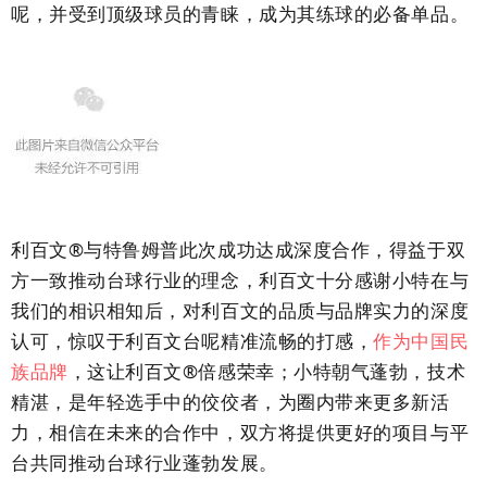
呢，并受到顶级球员的青睐，成为其练球的必备单品。
利百文®与特鲁姆普此次成功达成深度合作，得益于双
方一致推动台球行业的理念，利百文十分感谢小特在与
我们的相识相知后，对利百文的品质与品牌实力的深度
认可，惊叹于利百文台呢精准流畅的打感，
作为中国民
族品牌
，这让利百文®倍感荣幸；小特朝气蓬勃，技术
精湛，是年轻选手中的佼佼者，为圈内带来更多新活
力，相信在未来的合作中，双方将提供更好的项目与平
台共同推动台球行业蓬勃发展。