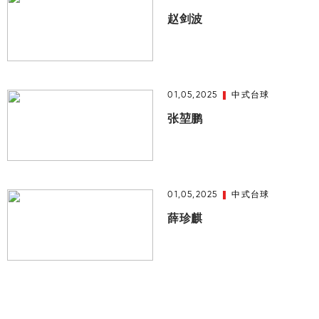
赵剑波
01,05,2025
中式台球
张堃鹏
01,05,2025
中式台球
薛珍麒