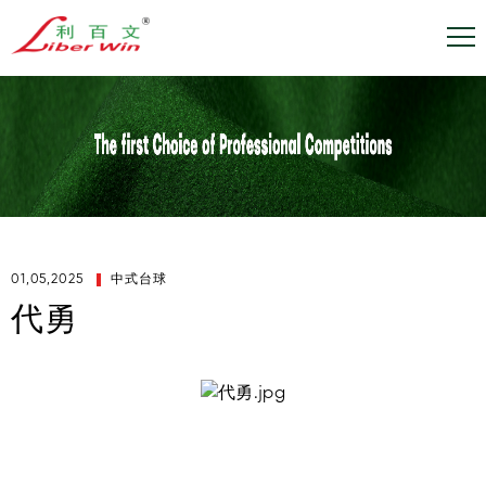
01,05,2025
中式台球
代勇